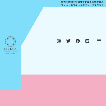
加古川市初!! 短時間で効果を実感できる
フィットネスキックボクシングスタジオ
I
T
F
L
n
w
a
i
s
i
c
n
t
t
e
e
a
t
b
g
e
o
r
r
o
a
k
m