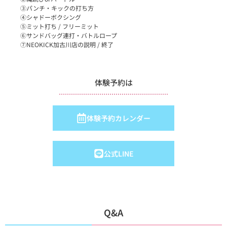
③パンチ・キックの打ち方
④シャドーボクシング
⑤ミット打ち / フリーミット
⑥サンドバッグ連打・バトルロープ
⑦NEOKICK加古川店の説明 / 終了
体験予約は
体験予約カレンダー
公式LINE
Q&A