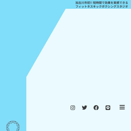
加古川市初!! 短時間で効果を実感できる
フィットネスキックボクシングスタジオ
I
T
F
L
n
w
a
i
s
i
c
n
t
t
e
e
a
t
b
g
e
o